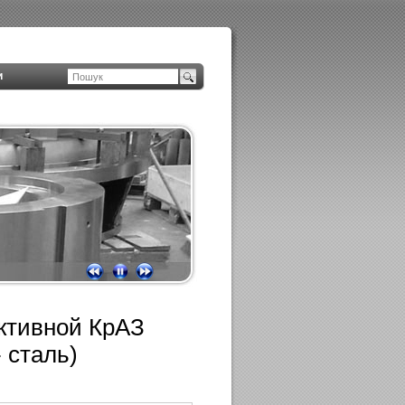
и
ктивной КрАЗ
 сталь)