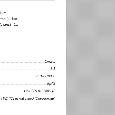
1шт.
аль) - 1шт.
сталь) - 1шт.
Сталь
3,1
210-2919000
КрАЗ
UA1.009.0133806-10
ПАО "Сумский завод "Энергомаш"