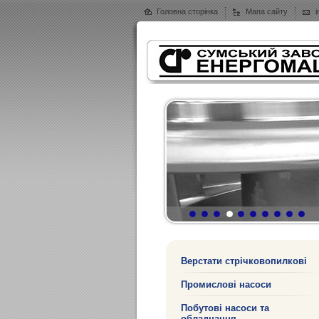
Головна сторінка
Мапа сайту
Верстати стрічковопилкові
Промислові насоси
Побутові насоси та
обладнання