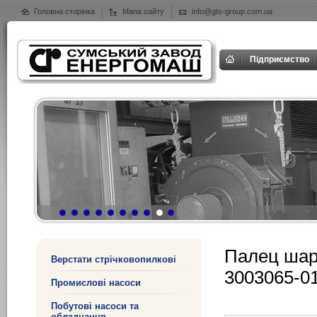
Головна сторінка
Мапа сайту
info@gts-group.com.ua
Підприємство
Палец шар
Верстати стрічковопилкові
3003065-0
Промислові насоси
Побутові насоси та
обладнання