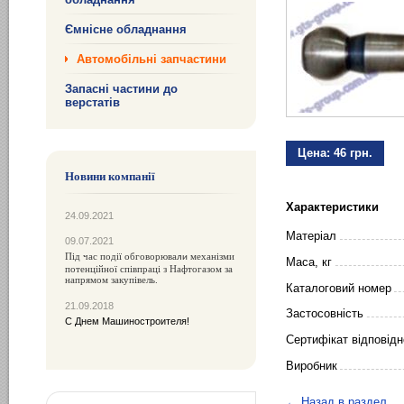
Ємнісне обладнання
Автомобільні запчастини
Запасні частини до
верстатів
Цена:
46 грн.
Новини компанії
Характеристики
24.09.2021
Матеріал
09.07.2021
Під час події обговорюва
механізми
ли
Маса, кг
потенційної співпраці з Нафтогазом за
напрямом закупівель.
Каталоговий номер
21.09.2018
Застосовність
С Днем Машиностроителя!
Сертифікат відповідн
Виробник
← Назад в раздел