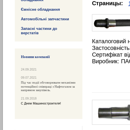
Страницы:
Ємнісне обладнання
Автомобільні запчастини
Запасні частини до
верстатів
Каталоговий 
Застосовність
Сертифікат ві
Новини компанії
Виробник: ПА
24.09.2021
09.07.2021
Під час події обговорюва
механізми
ли
потенційної співпраці з Нафтогазом за
напрямом закупівель.
21.09.2018
С Днем Машиностроителя!