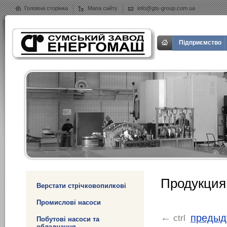
Головна сторінка
Мапа сайту
info@gts-group.com.ua
Підприємство
Продукция
Верстати стрічковопилкові
Промислові насоси
предыд
←
ctrl
Побутові насоси та
обладнання