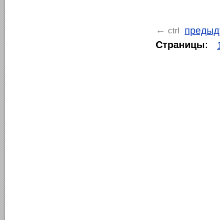
предыд
←
ctrl
Страницы: