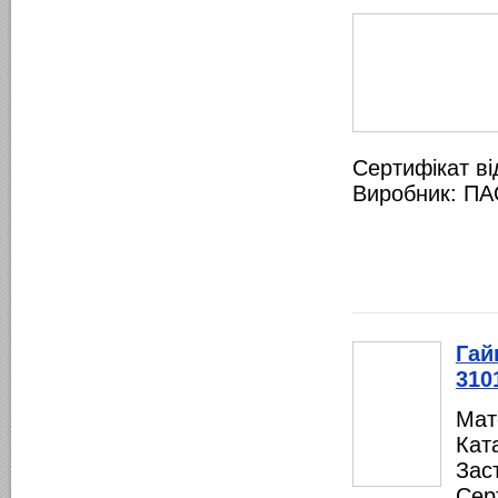
Сертифікат ві
Виробник: ПА
Гай
310
Мат
Кат
Зас
Сер