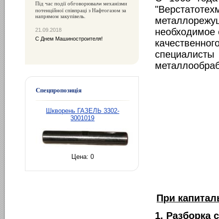
Під час події обговорюва
механізми
ли
"Верстатотех
потенційної співпраці з Нафтогазом за
напрямом закупівель.
металлорежущ
необходимое 
21.09.2018
С Днем Машиностроителя!
качественн
специалисты 
металлообраб
Спецпропозиція
Шкворень ГАЗЕЛЬ 3302-
3001019
Цена:
0
При капитал
1. Разборка 