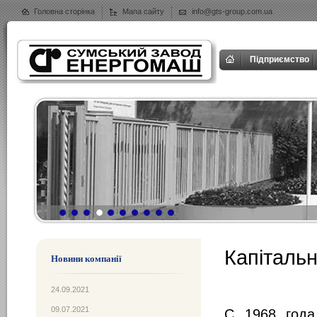
Головна сторінка
Мапа сайту
info@gts-group.com.ua
Підприємство
Капітальн
Новини компанії
24.09.2021
09.07.2021
С 1968 года