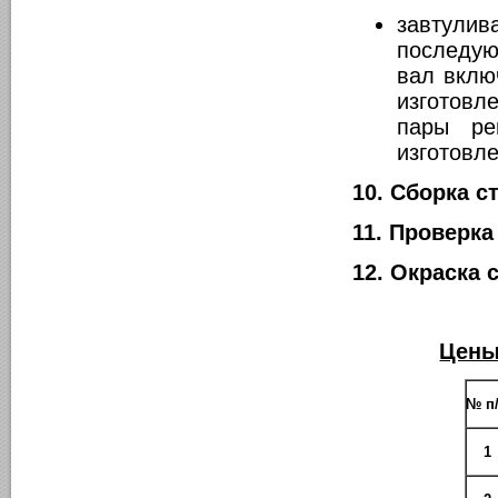
завтул
последую
вал вклю
изготовл
пары ре
изготовл
10. Сборка с
11. Проверка
12. Окраска 
Цены
№ п
1