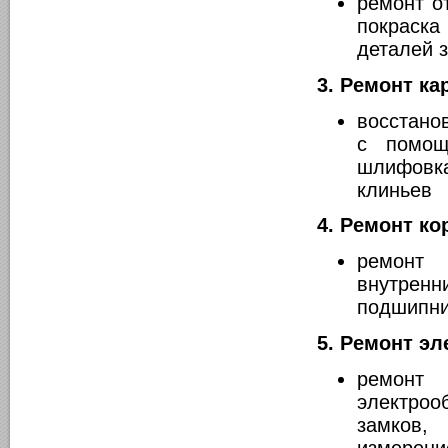
ремонт о
покраска
деталей 
3. Ремонт ка
восстано
с помощ
шлифовка
клиньев
4. Ремонт ко
ремонт 
внутренн
подшипни
5. Ремонт э
ремон
электро
замков,
измерени