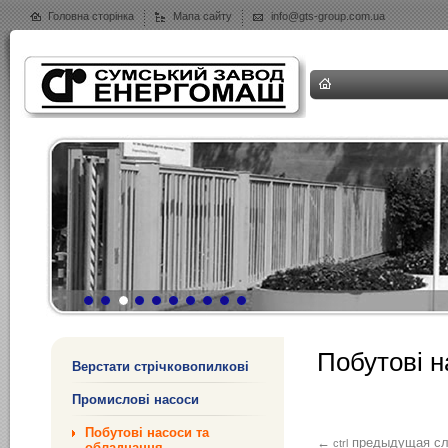
Головна сторінка
Мапа сайту
info@gts-group.com.ua
Побутові н
Верстати стрічковопилкові
Промислові насоси
Побутові насоси та
предыдущая
с
←
ctrl
обладнання