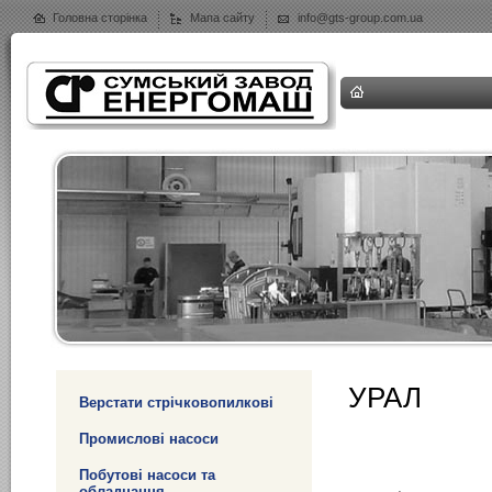
Головна сторінка
Мапа сайту
info@gts-group.com.ua
УРАЛ
Верстати стрічковопилкові
Промислові насоси
Побутові насоси та
обладнання