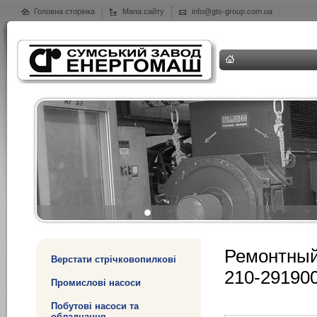
Головна сторінка
Мапа сайту
info@gts-group.com.ua
Ремонтный
Верстати стрічковопилкові
210-291900
Промислові насоси
Побутові насоси та
обладнання